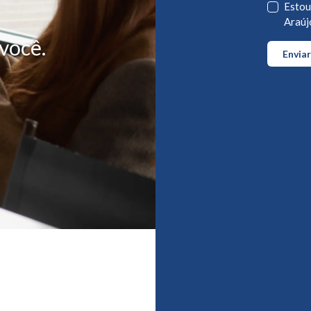
Estou
Araúj
você.
Enviar